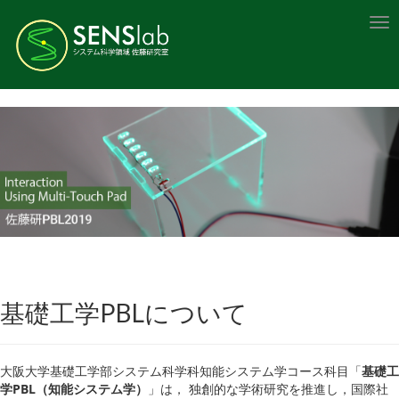
Tog
nav
基礎工学PBLについて
大阪大学基礎工学部システム科学科知能システム学コース科目「
基礎工
学PBL（知能システム学）
」は， 独創的な学術研究を推進し，国際社