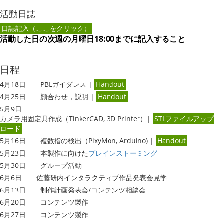
活動日誌
日誌記入（ここをクリック）
活動した日の次週の月曜日18:00までに記入すること
日程
4月18日
PBLガイダンス |
Handout
4月25日
顔合わせ，説明 |
Handout
5月9日
カメラ用固定具作成（TinkerCAD, 3D Printer）|
STLファイルアップ
ロード
5月16日
複数指の検出（PixyMon, Arduino) |
Handout
5月23日
本製作に向けた
ブレインストーミング
5月30日
グループ活動
6月6日
佐藤研内インタラクティブ作品発表会見学
6月13日
制作計画発表会/コンテンツ相談会
6月20日
コンテンツ製作
6月27日
コンテンツ製作