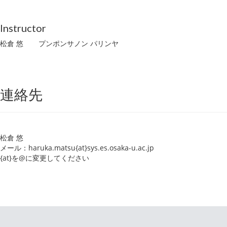
Instructor
松倉 悠
プンポンサノン パリンヤ
連絡先
松倉 悠
メール：haruka.matsu{at}sys.es.osaka-u.ac.jp
{at}を@に変更してください