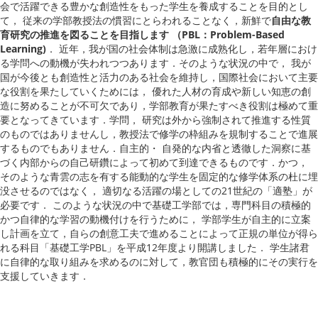
会で活躍できる豊かな創造性をもった学生を養成することを目的とし
て， 従来の学部教授法の慣習にとらわれることなく，新鮮で
自由な教
育研究の推進を図ることを目指します （PBL：Problem-Based
Learning)
． 近年，我が国の社会体制は急激に成熟化し，若年層におけ
る学問への動機が失われつつあります．そのような状況の中で， 我が
国が今後とも創造性と活力のある社会を維持し，国際社会において主要
な役割を果たしていくためには， 優れた人材の育成や新しい知恵の創
造に努めることが不可欠であり，学部教育が果たすべき役割は極めて重
要となってきています．学問， 研究は外から強制されて推進する性質
のものではありませんし，教授法で修学の枠組みを規制することで進展
するものでもありません．自主的・ 自発的な内省と透徹した洞察に基
づく内部からの自己研鑽によって初めて到達できるものです．かつ，
そのような青雲の志を有する能動的な学生を固定的な修学体系の杜に埋
没させるのではなく， 適切なる活躍の場としての21世紀の「適塾」が
必要です． このような状況の中で基礎工学部では，専門科目の積極的
かつ自律的な学習の動機付けを行うために， 学部学生が自主的に立案
し計画を立て，自らの創意工夫で進めることによって正規の単位が得ら
れる科目「基礎工学PBL」を平成12年度より開講しました． 学生諸君
に自律的な取り組みを求めるのに対して，教官団も積極的にその実行を
支援していきます．